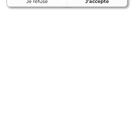
Je refuse
J'accepte
Accueil
Adresse
Appeler
Écrire
Nos
Notre
Notre
horaires
téléphone
adresse
Du Lundi au
02 51 55 74 93
ZI, 6 rue
Jeudi de 08h30
Antoine
à 12h30 et de
Becquerel, ZA
14h00 à 17h30
Pôle Technique
Le vendredi de
Odyssée, 85220
08h30 à 12h30
Coëx
© Thibaud TP - Tous droits réservés
Mentions légales
Plan du site